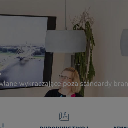
.
owlane wykraczające poza standardy bra
 I