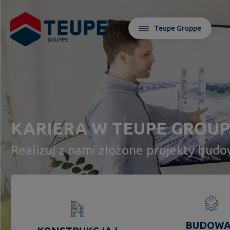
Teupe Gruppe
KARIERA W TEUPE GROUP
Realizuj z nami złożone projekty bud
BUDOWA