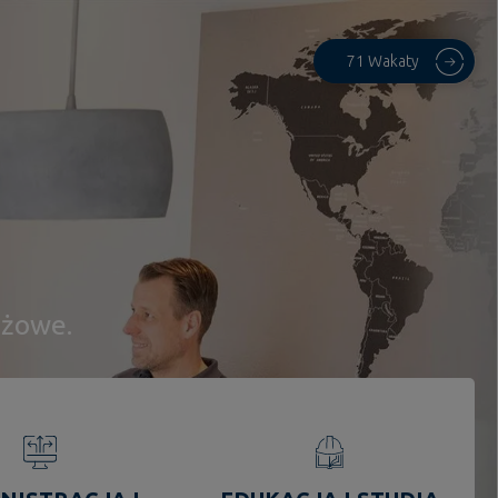
71 Wakaty
nżowe.