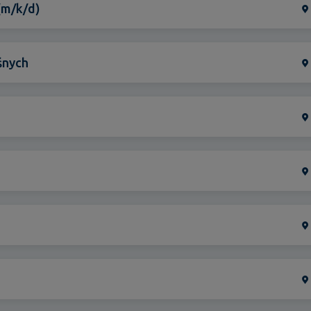
Magdeburg
(m/k/d)
Leipzig
Cottbus
śnych
Landshut
Deggendorf
Erding
Eggenfelden
Regensburg
Luzern (Sursee)
Witten
Stadtlohn
Marl
Köln
Heilbronn
Hamburg