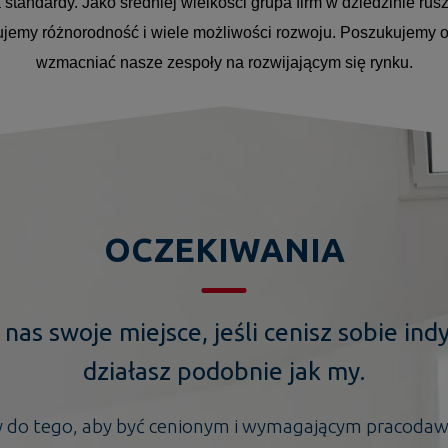
andardy. Jako średniej wielkości grupa firm w dziedzinie ruszt
rujemy różnorodność i wiele możliwości rozwoju. Poszukujemy os
wzmacniać nasze zespoły na rozwijającym się rynku.
OCZEKIWANIA
 nas swoje miejsce, jeśli cenisz sobie ind
działasz podobnie jak my.
 do tego, aby być cenionym i wymagającym pracodaw