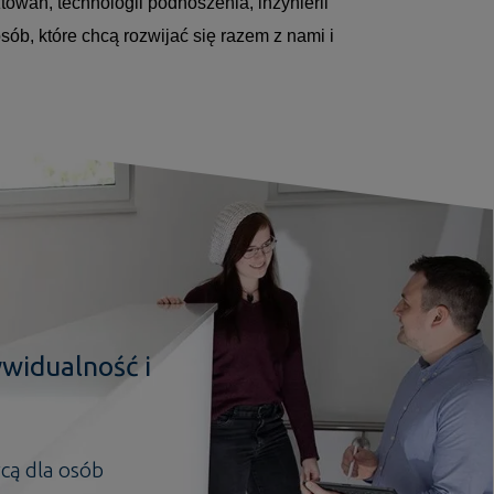
owań, technologii podnoszenia, inżynierii
ób, które chcą rozwijać się razem z nami i
ywidualność i
cą dla osób