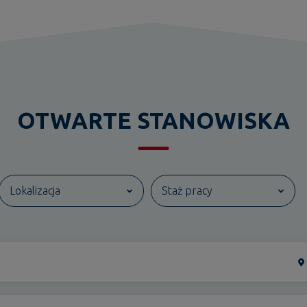
OTWARTE STANOWISKA
Lokalizacja
Staż pracy
Bünde
entry-level
Dresden
doświadczony
Görlitz
Schwedt/Oder