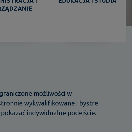
NISTRACJA I
EDUKACJA I STUDIA
RZĄDZANIE
ograniczone możliwości w
tronnie wykwalifikowane i bystre
ą pokazać indywidualne podejście.