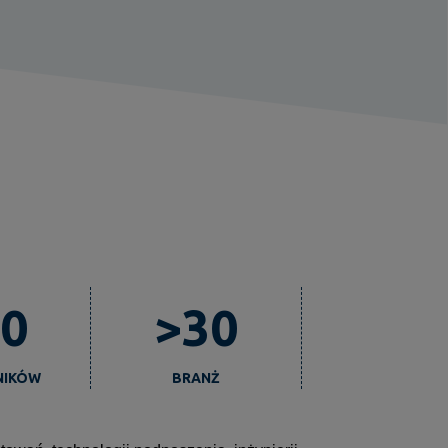
0
>30
NIKÓW
BRANŻ