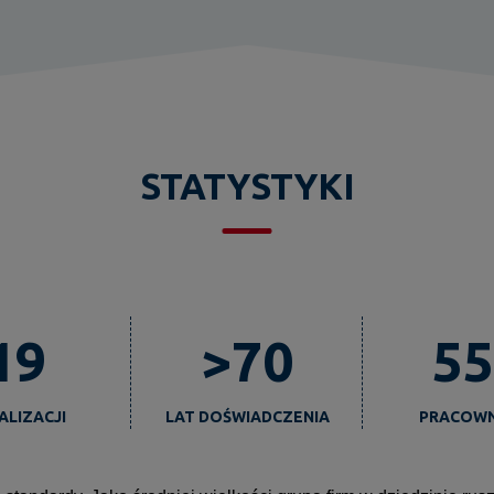
STATYSTYKI
19
>70
55
ALIZACJI
LAT DOŚWIADCZENIA
PRACOW