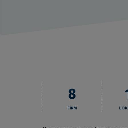
8
FIRM
LOK