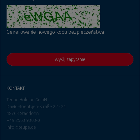
Generowanie nowego kodu bezpieczeństwa
Wyślij zapytanie
KONTAKT
Teupe Holding GmbH
David-Roentgen-Straße 22 - 24
48703 Stadtlohn
+49 2563 9303-0
info@teupe.de