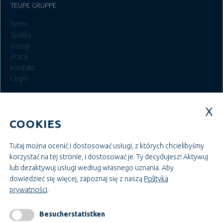
TEUPE GRUPPE
home
Spółka
Usługi
Praca
Kontakt
Login
MIEJSCA PRACY W SYSTEMIE TEUPE
COOKIES
Szkolenia i badania
Budowa i zarządzanie projektami
Administracja i zarządzanie
Tutaj można ocenić i dostosować usługi, z których chcielibyśmy
Rzemiosło i montaż
korzystać na tej stronie, i dostosować je. Ty decydujesz! Aktywuj
Budownictwo i technologia
lub dezaktywuj usługi według własnego uznania.
Aby
dowiedzieć się więcej, zapoznaj się z naszą
Polityka
prywatności
.
INFORMACJE
impressum
Besucherstatistken
GTC