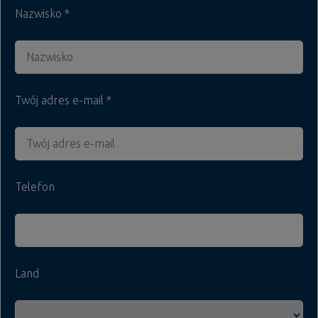
Nazwisko
info@teupe-holding.de
Teupe Service GmbH
info@teupe-service.de
Teupe GmbH
Twój adres e-mail
info@teupe-gmbh.de
Telefon
Land