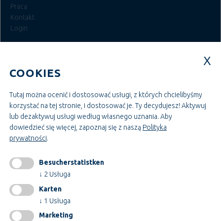
Praca
Kontakt
Login
MIEJSCA PRACY W SYSTEMIE TEUPE
COOKIES
Szkolenia i badania
Budowa i zarządzanie projektami
Administracja i zarządzanie
Tutaj można ocenić i dostosować usługi, z których chcielibyśmy
Rzemiosło i montaż
korzystać na tej stronie, i dostosować je. Ty decydujesz! Aktywuj
Budownictwo i technologia
lub dezaktywuj usługi według własnego uznania.
Aby
dowiedzieć się więcej, zapoznaj się z naszą
Polityka
prywatności
.
INFORMACJE
impressum
Besucherstatistken
GTC
↓
2
Usługa
AEB
Karten
Ochrona danych
↓
1
Usługa
Zmiana ustawień plików cookie
Marketing