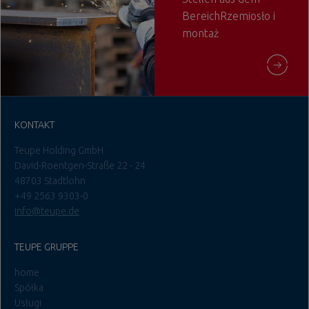
BereichRzemiosło i
montaż
KONTAKT
Teupe Holding GmbH
David-Roentgen-Straße 22 - 24
48703 Stadtlohn
+49 2563 9303-0
info@teupe.de
TEUPE GRUPPE
home
Spółka
Usługi