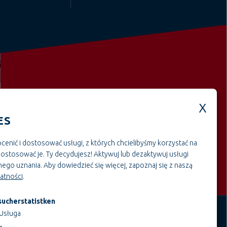
Weitere offene Stellen aus dem
ES
BereichRzemiosło i montaż
cenić i dostosować usługi, z których chcielibyśmy korzystać na
i dostosować je. Ty decydujesz! Aktywuj lub dezaktywuj usługi
ego uznania.
Aby dowiedzieć się więcej, zapoznaj się z naszą
watności
.
ucherstatistken
Usługa