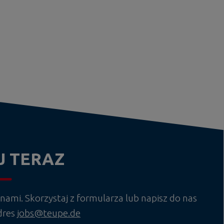
J TERAZ
 nami. Skorzystaj z formularza lub napisz do nas
dres
jobs@teupe.de