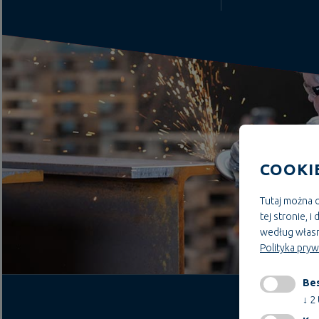
COOKI
Tutaj można o
tej stronie, 
według własn
Polityka pry
Bes
↓
2