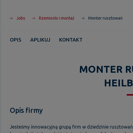
Jobs
Rzemiosło i montaż
Monter rusztowań
OPIS
APLIKUJ
KONTAKT
MONTER 
HEIL
Opis firmy
Jesteśmy innowacyjną grupą firm w dziedzinie rusztowań, 