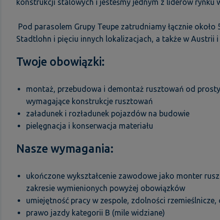
konstrukcji stalowych i jesteśmy jednym z liderów rynku
Pod parasolem Grupy Teupe zatrudniamy łącznie około 5
Stadtlohn i pięciu innych lokalizacjach, a także w Austrii i
Twoje obowiązki:
montaż, przebudowa i demontaż rusztowań od prostyc
wymagające konstrukcje rusztowań
załadunek i rozładunek pojazdów na budowie
pielęgnacja i konserwacja materiału
Nasze wymagania:
ukończone wykształcenie zawodowe jako monter rusz
zakresie wymienionych powyżej obowiązków
umiejętność pracy w zespole, zdolności rzemieślnicze,
prawo jazdy kategorii B (mile widziane)