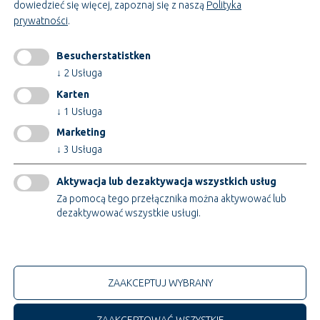
dowiedzieć się więcej, zapoznaj się z naszą
Polityka
prywatności
.
INFORMACJE
impressum
Besucherstatistken
GTC
↓
2
Usługa
AEB
Karten
Ochrona danych
↓
1
Usługa
Zmiana ustawień plików cookie
Marketing
↓
3
Usługa
Certyfikaty
Aktywacja lub dezaktywacja wszystkich usług
Za pomocą tego przełącznika można aktywować lub
dezaktywować wszystkie usługi.
Tylko techniczne pliki cookie
© 2026 Teupe Holding GmbH
ZAAKCEPTUJ WYBRANY