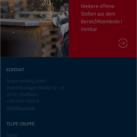
Weitere offene
Stellen aus dem
BereichRzemiosło i
montaż
KONTAKT
Teupe Holding GmbH
David-Roentgen-Straße 22 - 24
48703 Stadtlohn
+49 2563 9303-0
info@teupe.de
TEUPE GRUPPE
home