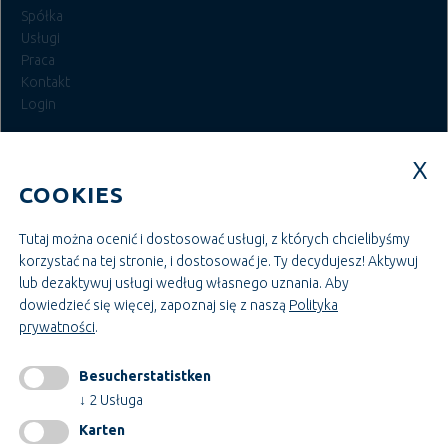
Spółka
Usługi
Praca
Kontakt
Login
MIEJSCA PRACY W SYSTEMIE TEUPE
COOKIES
Szkolenia i badania
Budowa i zarządzanie projektami
Administracja i zarządzanie
Tutaj można ocenić i dostosować usługi, z których chcielibyśmy
Rzemiosło i montaż
korzystać na tej stronie, i dostosować je. Ty decydujesz! Aktywuj
Budownictwo i technologia
lub dezaktywuj usługi według własnego uznania.
Aby
dowiedzieć się więcej, zapoznaj się z naszą
Polityka
prywatności
.
INFORMACJE
impressum
Besucherstatistken
GTC
↓
2
Usługa
AEB
Karten
Ochrona danych