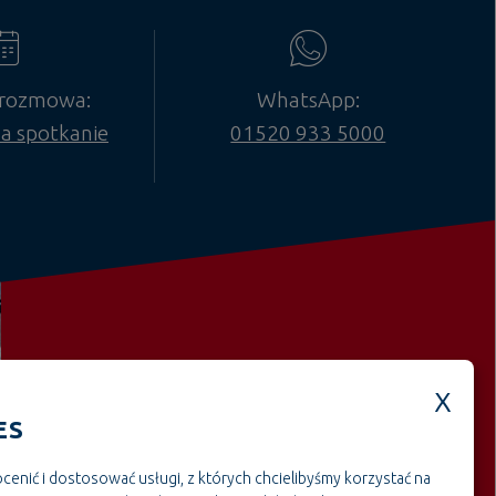
 rozmowa:
WhatsApp:
a spotkanie
01520 933 5000
Weitere offene Stellen aus dem
ES
BereichRzemiosło i montaż
cenić i dostosować usługi, z których chcielibyśmy korzystać na