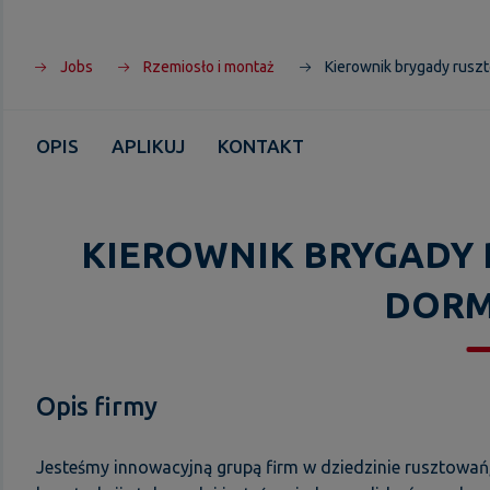
Jobs
Rzemiosło i montaż
Kierownik brygady rusz
OPIS
APLIKUJ
KONTAKT
KIEROWNIK BRYGADY
DOR
Opis firmy
Jesteśmy innowacyjną grupą firm w dziedzinie rusztowań, 