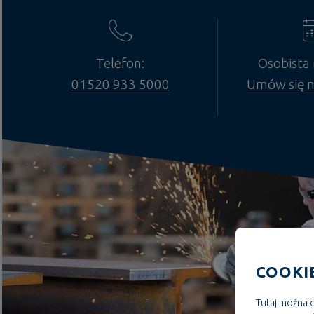
Telefon:
Osobista
01520 933 5000
Umów się n
COOKI
Tutaj można o