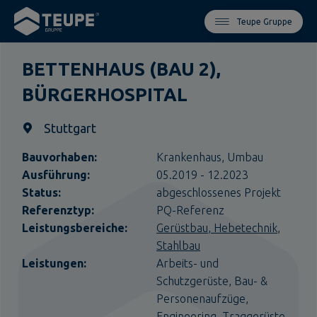
Teupe Gruppe
BETTENHAUS (BAU 2),
BÜRGERHOSPITAL
Stuttgart
Bauvorhaben:
Krankenhaus,
Umbau
Ausführung:
05.2019 - 12.2023
Status:
abgeschlossenes Projekt
Referenztyp:
PQ-Referenz
Leistungsbereiche:
Gerüstbau
Hebetechnik
Stahlbau
Leistungen:
Arbeits- und
Schutzgerüste,
Bau- &
Personenaufzüge,
Engineering,
Traggerüste