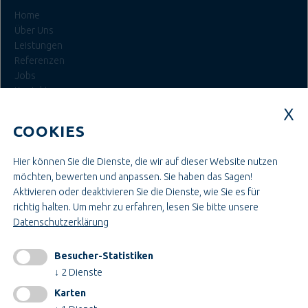
Home
Über Uns
Leistungen
Referenzen
Jobs
Kontakt
Login
COOKIES
JOBS BEI TEUPE
Hier können Sie die Dienste, die wir auf dieser Website nutzen
Ausbildung & Studium
möchten, bewerten und anpassen. Sie haben das Sagen!
Bau- & Projektleitung
Aktivieren oder deaktivieren Sie die Dienste, wie Sie es für
Administration & Verwaltung
richtig halten.
Um mehr zu erfahren, lesen Sie bitte unsere
Handwerk & Montage
Datenschutzerklärung
Konstruktion & Technik
Besucher-Statistiken
INFORMATIONEN
↓
2
Dienste
Impressum
Karten
AGB