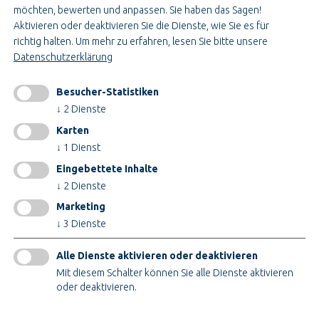
Ausbildung & Studium
möchten, bewerten und anpassen. Sie haben das Sagen!
Bau- & Projektleitung
Aktivieren oder deaktivieren Sie die Dienste, wie Sie es für
Administration & Verwaltung
richtig halten.
Um mehr zu erfahren, lesen Sie bitte unsere
Handwerk & Montage
Datenschutzerklärung
Konstruktion & Technik
Besucher-Statistiken
INFORMATIONEN
↓
2
Dienste
Impressum
Karten
AGB
↓
1
Dienst
AEB
Eingebettete Inhalte
Datenschutz
↓
2
Dienste
Cookieeinstellungen ändern
Marketing
↓
3
Dienste
ZERTIFIKATE
Alle Dienste aktivieren oder deaktivieren
Mit diesem Schalter können Sie alle Dienste aktivieren
oder deaktivieren.