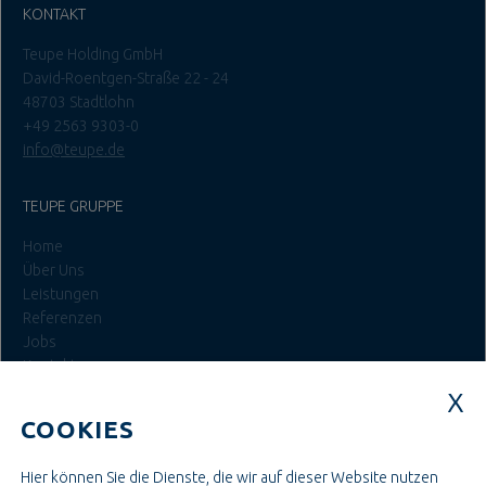
KONTAKT
Teupe Holding GmbH
David-Roentgen-Straße 22 - 24
48703 Stadtlohn
+49 2563 9303-0
info@teupe.de
TEUPE GRUPPE
Home
Über Uns
Leistungen
Referenzen
Jobs
Kontakt
Login
COOKIES
JOBS BEI TEUPE
Hier können Sie die Dienste, die wir auf dieser Website nutzen