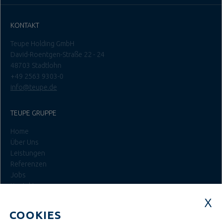
KONTAKT
Teupe Holding GmbH
David-Roentgen-Straße 22 - 24
48703 Stadtlohn
+49 2563 9303-0
info@teupe.de
TEUPE GRUPPE
Home
Über Uns
Leistungen
Referenzen
Jobs
Kontakt
Login
COOKIES