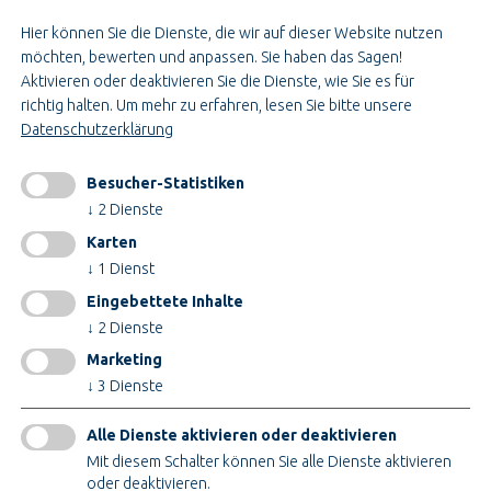
JOBS BEI TEUPE
Hier können Sie die Dienste, die wir auf dieser Website nutzen
Ausbildung & Studium
möchten, bewerten und anpassen. Sie haben das Sagen!
Bau- & Projektleitung
Aktivieren oder deaktivieren Sie die Dienste, wie Sie es für
Administration & Verwaltung
richtig halten.
Um mehr zu erfahren, lesen Sie bitte unsere
Handwerk & Montage
Datenschutzerklärung
Konstruktion & Technik
Besucher-Statistiken
INFORMATIONEN
↓
2
Dienste
Impressum
Karten
AGB
↓
1
Dienst
AEB
Eingebettete Inhalte
Datenschutz
↓
2
Dienste
Cookieeinstellungen ändern
Marketing
↓
3
Dienste
ZERTIFIKATE
Alle Dienste aktivieren oder deaktivieren
Mit diesem Schalter können Sie alle Dienste aktivieren
oder deaktivieren.