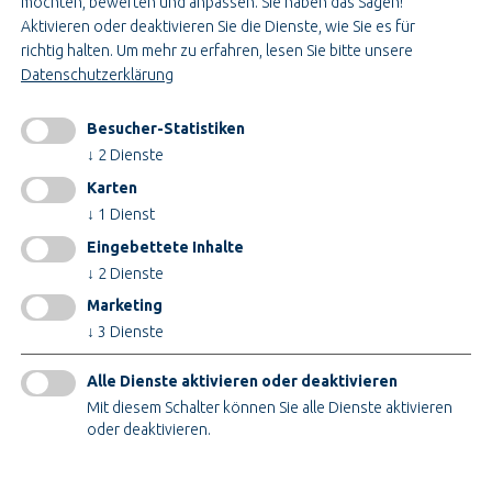
möchten, bewerten und anpassen. Sie haben das Sagen!
Bau- & Projektleitung
Aktivieren oder deaktivieren Sie die Dienste, wie Sie es für
Administration & Verwaltung
richtig halten.
Um mehr zu erfahren, lesen Sie bitte unsere
Handwerk & Montage
Datenschutzerklärung
Konstruktion & Technik
Besucher-Statistiken
INFORMATIONEN
↓
2
Dienste
Impressum
Karten
AGB
↓
1
Dienst
AEB
Eingebettete Inhalte
Datenschutz
↓
2
Dienste
Cookieeinstellungen ändern
Marketing
↓
3
Dienste
ZERTIFIKATE
Alle Dienste aktivieren oder deaktivieren
Mit diesem Schalter können Sie alle Dienste aktivieren
oder deaktivieren.
Nur technische Cookies