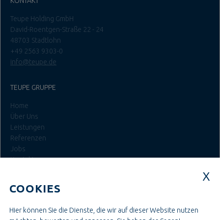
KONTAKT
Teupe Holding GmbH
David-Roentgen-Straße 22 - 24
48703 Stadtlohn
+49 2563 9303-0
info@teupe.de
TEUPE GRUPPE
Home
Über Uns
Leistungen
Referenzen
Jobs
Kontakt
Login
COOKIES
JOBS BEI TEUPE
Hier können Sie die Dienste, die wir auf dieser Website nutzen
Ausbildung & Studium