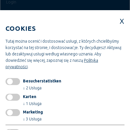
Login
MIEJSCA PRACY W SYSTEMIE TEUPE
COOKIES
Szkolenia i badania
Budowa i zarządzanie projektami
Administracja i zarządzanie
Tutaj można ocenić i dostosować usługi, z których chcielibyśmy
Rzemiosło i montaż
korzystać na tej stronie, i dostosować je. Ty decydujesz! Aktywuj
Budownictwo i technologia
lub dezaktywuj usługi według własnego uznania.
Aby
dowiedzieć się więcej, zapoznaj się z naszą
Polityka
prywatności
.
INFORMACJE
impressum
Besucherstatistken
GTC
↓
2
Usługa
AEB
Karten
Ochrona danych
↓
1
Usługa
Zmiana ustawień plików cookie
Marketing
↓
3
Usługa
Certyfikaty