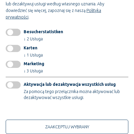
Budownictwo i technologia
lub dezaktywuj usługi według własnego uznania.
Aby
dowiedzieć się więcej, zapoznaj się z naszą
Polityka
prywatności
.
INFORMACJE
impressum
Besucherstatistken
GTC
↓
2
Usługa
AEB
Karten
Ochrona danych
↓
1
Usługa
Zmiana ustawień plików cookie
Marketing
↓
3
Usługa
Certyfikaty
Aktywacja lub dezaktywacja wszystkich usług
Za pomocą tego przełącznika można aktywować lub
dezaktywować wszystkie usługi.
Tylko techniczne pliki cookie
© 2026 Teupe Holding GmbH
ZAAKCEPTUJ WYBRANY