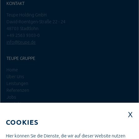
KONTAKT
Teupe Holding GmbH
David-Roentgen-Straße 22 - 24
48703 Stadtlohn
+49 2563 9303-0
info@teupe.de
TEUPE GRUPPE
Home
Über Uns
Leistungen
Referenzen
Jobs
Kontakt
Login
COOKIES
JOBS BEI TEUPE
Hier können Sie die Dienste, die wir auf dieser Website nutzen
Ausbildung & Studium