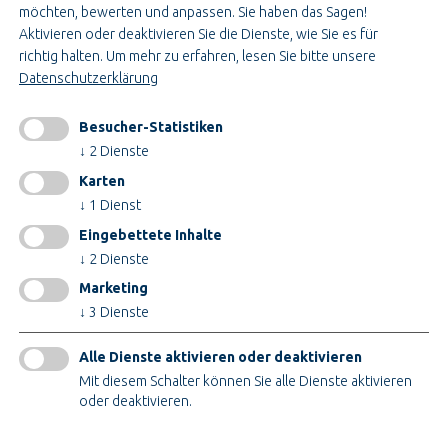
möchten, bewerten und anpassen. Sie haben das Sagen!
Bau- & Projektleitung
Aktivieren oder deaktivieren Sie die Dienste, wie Sie es für
Administration & Verwaltung
richtig halten.
Um mehr zu erfahren, lesen Sie bitte unsere
Handwerk & Montage
Datenschutzerklärung
Konstruktion & Technik
Besucher-Statistiken
INFORMATIONEN
↓
2
Dienste
Impressum
Karten
AGB
↓
1
Dienst
AEB
Eingebettete Inhalte
Datenschutz
↓
2
Dienste
Cookieeinstellungen ändern
Marketing
↓
3
Dienste
ZERTIFIKATE
Alle Dienste aktivieren oder deaktivieren
Mit diesem Schalter können Sie alle Dienste aktivieren
oder deaktivieren.
Nur technische Cookies