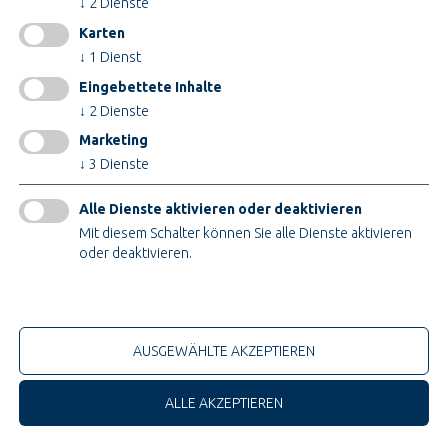
↓
2
Dienste
Impressum
Karten
AGB
↓
1
Dienst
AEB
Eingebettete Inhalte
Datenschutz
↓
2
Dienste
Cookieeinstellungen ändern
Marketing
↓
3
Dienste
ZERTIFIKATE
Alle Dienste aktivieren oder deaktivieren
Mit diesem Schalter können Sie alle Dienste aktivieren
oder deaktivieren.
Nur technische Cookies
© 2026 Teupe Holding GmbH
AUSGEWÄHLTE AKZEPTIEREN
ALLE AKZEPTIEREN
Jetzt bewerben