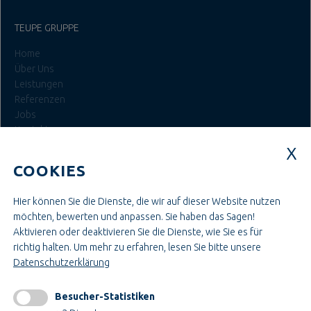
TEUPE GRUPPE
Home
Über Uns
Leistungen
Referenzen
Jobs
Kontakt
Login
COOKIES
JOBS BEI TEUPE
Hier können Sie die Dienste, die wir auf dieser Website nutzen
Ausbildung & Studium
möchten, bewerten und anpassen. Sie haben das Sagen!
Bau- & Projektleitung
Aktivieren oder deaktivieren Sie die Dienste, wie Sie es für
Administration & Verwaltung
richtig halten.
Um mehr zu erfahren, lesen Sie bitte unsere
Handwerk & Montage
Datenschutzerklärung
Konstruktion & Technik
Besucher-Statistiken
INFORMATIONEN