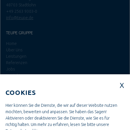
48703 Stadtlohn
+49 2563 9303-0
info@teupe.de
TEUPE GRUPPE
Home
Über Uns
Leistungen
Referenzen
Jobs
Kontakt
Login
COOKIES
JOBS BEI TEUPE
Hier können Sie die Dienste, die wir auf dieser Website nutzen
Ausbildung & Studium
möchten, bewerten und anpassen. Sie haben das Sagen!
Bau- & Projektleitung
Aktivieren oder deaktivieren Sie die Dienste, wie Sie es für
Administration & Verwaltung
richtig halten.
Um mehr zu erfahren, lesen Sie bitte unsere
Handwerk & Montage