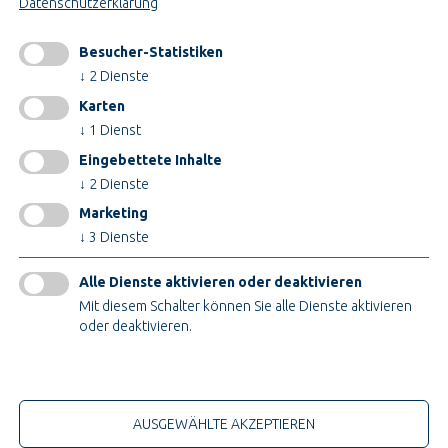
Datenschutzerklärung
Konstruktion & Technik
Besucher-Statistiken
INFORMATIONEN
↓
2
Dienste
Impressum
Karten
AGB
↓
1
Dienst
AEB
Eingebettete Inhalte
Datenschutz
↓
2
Dienste
Cookieeinstellungen ändern
Marketing
↓
3
Dienste
ZERTIFIKATE
Alle Dienste aktivieren oder deaktivieren
Mit diesem Schalter können Sie alle Dienste aktivieren
oder deaktivieren.
Nur technische Cookies
© 2026 Teupe Holding GmbH
AUSGEWÄHLTE AKZEPTIEREN