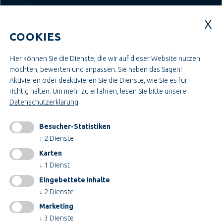
Kontakt
Login
COOKIES
JOBS BEI TEUPE
Hier können Sie die Dienste, die wir auf dieser Website nutzen
Ausbildung & Studium
möchten, bewerten und anpassen. Sie haben das Sagen!
Bau- & Projektleitung
Aktivieren oder deaktivieren Sie die Dienste, wie Sie es für
Administration & Verwaltung
richtig halten.
Um mehr zu erfahren, lesen Sie bitte unsere
Handwerk & Montage
Datenschutzerklärung
Konstruktion & Technik
Besucher-Statistiken
INFORMATIONEN
↓
2
Dienste
Impressum
Karten
AGB
↓
1
Dienst
AEB
Eingebettete Inhalte
Datenschutz
↓
2
Dienste
Cookieeinstellungen ändern
Marketing
↓
3
Dienste