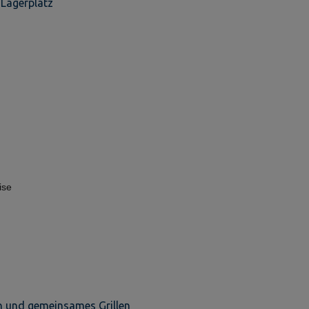
 Lagerplatz
ise
rn und gemeinsames Grillen