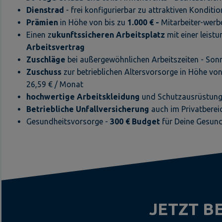
Dienstrad
- frei konfigurierbar zu attraktiven Konditi
Prämien
in Höhe von bis zu
1.000 € -
Mitarbeiter-werb
Einen z
ukunftssicheren Arbeitsplatz
mit einer leist
Arbeitsvertrag
Zuschläge
bei außergewöhnlichen Arbeitszeiten - Son
Zuschuss
zur betrieblichen Altersvorsorge in Höhe v
26,59 € / Monat
hochwertige Arbeitskleidung
und Schutzausrüstu
Betriebliche Unfallversicherung
auch im Privatbereic
Gesundheitsvorsorge -
300 € Budget
für Deine Gesund
JETZT 