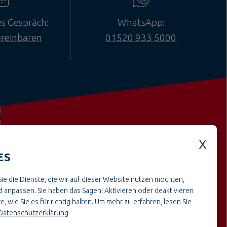
es Gespräch:
WhatsApp:
ereinbaren
01520 933 5000
ES
Weitere offene Stellen aus dem
ie die Dienste, die wir auf dieser Website nutzen möchten,
BereichHandwerk & Montage
 anpassen. Sie haben das Sagen! Aktivieren oder deaktivieren
e, wie Sie es für richtig halten.
Um mehr zu erfahren, lesen Sie
Datenschutzerklärung