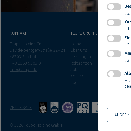
Bes
↓
2
Kar
↓
1
KONTAKT
TEUPE GRUPPE
Ein
Teupe Holding GmbH
Home
↓
2
David-Roentgen-Straße 22 - 24
Über Uns
Mar
48703 Stadtlohn
Leistungen
↓
3
+49 2563 9303-0
Referenzen
info@teupe.de
Jobs
All
Kontakt
Mit
Login
dea
Nur technis
ZERTIFIKATE
AUSGEWÄ
© 2026 Teupe Holding GmbH