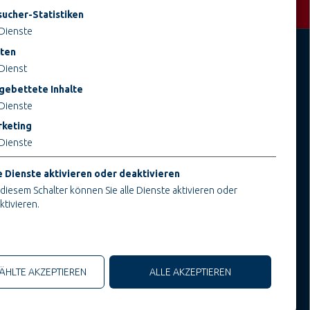
ucher-Statistiken
Dienste
ten
Dienst
JOBS BEI TEUPE
INFORMATIONEN
gebettete Inhalte
Ausbildung & Studium
Impressum
Dienste
Bau- & Projektleitung
AGB
keting
Administration & Verwaltung
AEB
Dienste
Handwerk & Montage
Datenschutz
Konstruktion & Technik
Cookieeinstellungen ändern
e Dienste aktivieren oder deaktivieren
 diesem Schalter können Sie alle Dienste aktivieren oder
ktivieren.
che Cookies
HLTE AKZEPTIEREN
ALLE AKZEPTIEREN