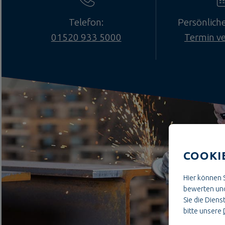
Telefon:
Persönlich
01520 933 5000
Termin v
COOKI
Hier können S
bewerten und
Sie die Dienst
bitte unsere