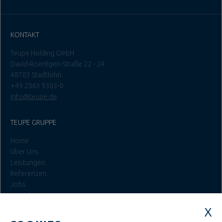
KONTAKT
Teupe Holding GmbH
David-Roentgen-Straße 22 - 24
48703 Stadtlohn
+49 2563 9303-0
info@teupe.de
TEUPE GRUPPE
Home
Über Uns
Leistungen
Referenzen
Jobs
Kontakt
Login