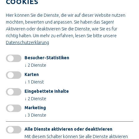
COOKIES
JOBS BEI TEUPE
Hier können Sie die Dienste, die wir auf dieser Website nutzen
Ausbildung & Studium
möchten, bewerten und anpassen. Sie haben das Sagen!
Bau- & Projektleitung
Aktivieren oder deaktivieren Sie die Dienste, wie Sie es für
Administration & Verwaltung
richtig halten.
Um mehr zu erfahren, lesen Sie bitte unsere
Handwerk & Montage
Datenschutzerklärung
Konstruktion & Technik
Besucher-Statistiken
INFORMATIONEN
↓
2
Dienste
Impressum
Karten
AGB
↓
1
Dienst
AEB
Eingebettete Inhalte
Datenschutz
↓
2
Dienste
Cookieeinstellungen ändern
Marketing
↓
3
Dienste
ZERTIFIKATE
Alle Dienste aktivieren oder deaktivieren
Mit diesem Schalter können Sie alle Dienste aktivieren