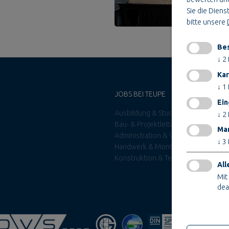
Sie die Dienst
bitte unsere
Bes
↓
2
Kar
↓
1
JOBS BEI TEUPE
Ein
Ausbildung & Studium
↓
2
Bau- & Projektleitung
Mar
Administration & Verwaltung
↓
3
Handwerk & Montage
Konstruktion & Technik
All
Mit
dea
Nur technis