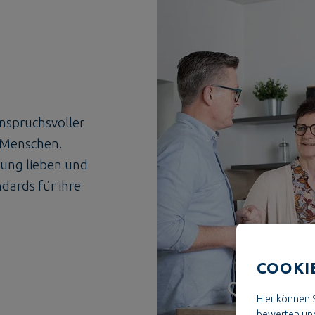
nspruchsvoller
e Menschen.
lung lieben und
dards für ihre
COOKI
Hier können S
bewerten und