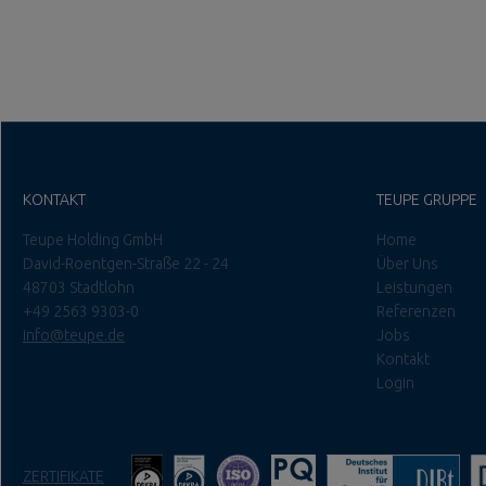
KONTAKT
TEUPE GRUPPE
Teupe Holding GmbH
Home
David-Roentgen-Straße 22 - 24
Über Uns
48703 Stadtlohn
Leistungen
+49 2563 9303-0
Referenzen
info@teupe.de
Jobs
Kontakt
Login
ZERTIFIKATE