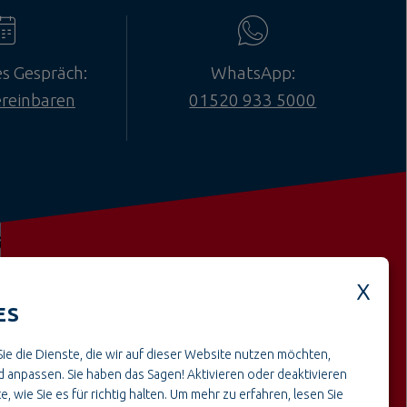
es Gespräch:
WhatsApp:
ereinbaren
01520 933 5000
ES
Weitere offene Stellen aus dem
ie die Dienste, die wir auf dieser Website nutzen möchten,
BereichHandwerk & Montage
 anpassen. Sie haben das Sagen! Aktivieren oder deaktivieren
e, wie Sie es für richtig halten.
Um mehr zu erfahren, lesen Sie