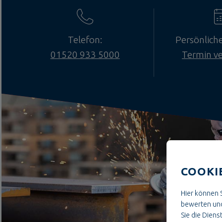
Telefon:
Persönlich
01520 933 5000
Termin v
COOKI
Hier können S
bewerten und
Sie die Dienst