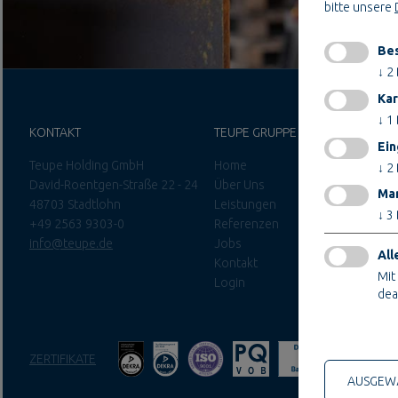
bitte unsere
Bes
↓
2
Kar
↓
1
KONTAKT
TEUPE GRUPPE
Ein
Teupe Holding GmbH
Home
↓
2
David-Roentgen-Straße 22 - 24
Über Uns
Mar
48703 Stadtlohn
Leistungen
↓
3
+49 2563 9303-0
Referenzen
info@teupe.de
Jobs
All
Kontakt
Mit
Login
dea
Nur technis
ZERTIFIKATE
AUSGEWÄ