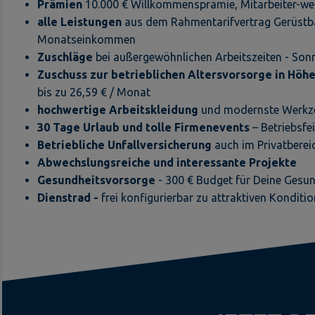
Prämien
10.000 € Willkommensprämie, Mitarbeiter-wer
alle Leistungen
aus dem Rahmentarifvertrag Gerüstbau
Monatseinkommen
Zuschläge
bei außergewöhnlichen Arbeitszeiten - Sonn
Zuschuss zur betrieblichen Altersvorsorge in Höh
bis zu 26,59 € / Monat
hochwertige Arbeitskleidung
und modernste Werk
30 Tage Urlaub und tolle Firmeneve
nts
– Betriebsfe
Betriebliche Unfallversicherung
auch im Privatberei
Abwechslungsreiche
und interessante Projekte
Gesundheitsvorsorge
- 300 € Budget für Deine Gesu
Dienstrad -
frei konfigurierbar zu attraktiven Konditi