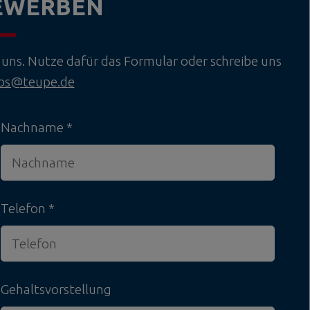
BEWERBEN
uns. Nutze dafür das Formular oder schreibe uns
obs@teupe.de
Nachname
Telefon
Gehaltsvorstellung