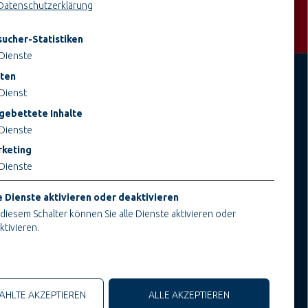
Datenschutzerklärung
ucher-Statistiken
Dienste
ten
Dienst
JOBS BEI TEUPE
INFORMATIONEN
gebettete Inhalte
Ausbildung & Studium
Impressum
Dienste
Bau- & Projektleitung
AGB
keting
Administration & Verwaltung
AEB
Dienste
Handwerk & Montage
Datenschutz
Konstruktion & Technik
Cookieeinstellungen ändern
e Dienste aktivieren oder deaktivieren
 diesem Schalter können Sie alle Dienste aktivieren oder
ktivieren.
che Cookies
HLTE AKZEPTIEREN
ALLE AKZEPTIEREN