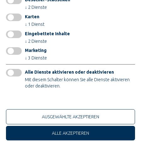
INFORMATIONEN
↓
2
Dienste
Impressum
Karten
AGB
↓
1
Dienst
AEB
Eingebettete Inhalte
Datenschutz
↓
2
Dienste
Cookieeinstellungen ändern
Marketing
↓
3
Dienste
ZERTIFIKATE
Alle Dienste aktivieren oder deaktivieren
Mit diesem Schalter können Sie alle Dienste aktivieren
oder deaktivieren.
Nur technische Cookies
© 2026 Teupe Holding GmbH
AUSGEWÄHLTE AKZEPTIEREN
ALLE AKZEPTIEREN