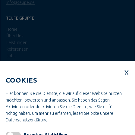
info@teupe.de
TEUPE GRUPPE
Home
Über Uns
Leistungen
Referenzen
Jobs
Kontakt
Login
COOKIES
JOBS BEI TEUPE
Hier können Sie die Dienste, die wir auf dieser Website nutzen
Ausbildung & Studium
möchten, bewerten und anpassen. Sie haben das Sagen!
Bau- & Projektleitung
Aktivieren oder deaktivieren Sie die Dienste, wie Sie es für
Administration & Verwaltung
richtig halten.
Um mehr zu erfahren, lesen Sie bitte unsere
Handwerk & Montage
Datenschutzerklärung
Konstruktion & Technik
Besucher-Statistiken