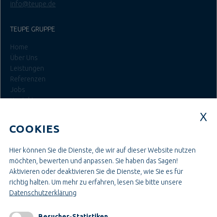
info@teupe.de
TEUPE GRUPPE
Home
Über Uns
Leistungen
Referenzen
Jobs
Kontakt
Login
COOKIES
JOBS BEI TEUPE
Hier können Sie die Dienste, die wir auf dieser Website nutzen
Ausbildung & Studium
möchten, bewerten und anpassen. Sie haben das Sagen!
Bau- & Projektleitung
Aktivieren oder deaktivieren Sie die Dienste, wie Sie es für
Administration & Verwaltung
richtig halten.
Um mehr zu erfahren, lesen Sie bitte unsere
Handwerk & Montage
Datenschutzerklärung
Konstruktion & Technik
Besucher-Statistiken