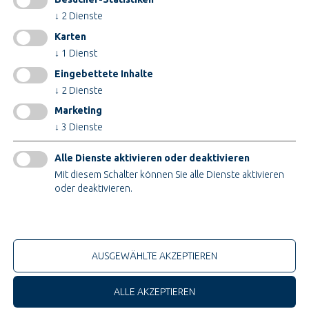
INFORMATIONEN
↓
2
Dienste
Impressum
Karten
AGB
↓
1
Dienst
AEB
Eingebettete Inhalte
Datenschutz
↓
2
Dienste
Cookieeinstellungen ändern
Marketing
↓
3
Dienste
ZERTIFIKATE
Alle Dienste aktivieren oder deaktivieren
Mit diesem Schalter können Sie alle Dienste aktivieren
oder deaktivieren.
Nur technische Cookies
© 2026 Teupe Holding GmbH
AUSGEWÄHLTE AKZEPTIEREN
ALLE AKZEPTIEREN