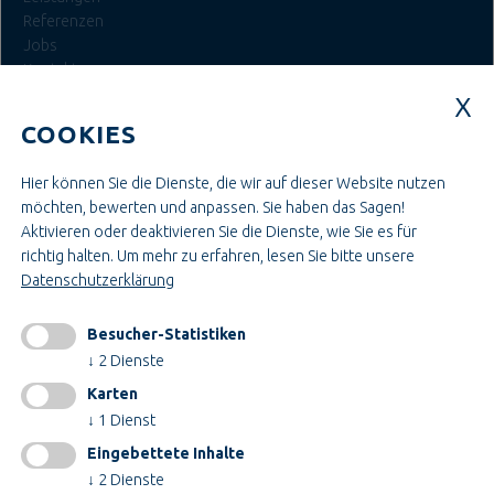
Referenzen
Jobs
Kontakt
Login
COOKIES
JOBS BEI TEUPE
Hier können Sie die Dienste, die wir auf dieser Website nutzen
Ausbildung & Studium
möchten, bewerten und anpassen. Sie haben das Sagen!
Bau- & Projektleitung
Aktivieren oder deaktivieren Sie die Dienste, wie Sie es für
Administration & Verwaltung
richtig halten.
Um mehr zu erfahren, lesen Sie bitte unsere
Handwerk & Montage
Datenschutzerklärung
Konstruktion & Technik
Besucher-Statistiken
INFORMATIONEN
↓
2
Dienste
Impressum
Karten
AGB
↓
1
Dienst
AEB
Eingebettete Inhalte
Datenschutz
↓
2
Dienste
Cookieeinstellungen ändern