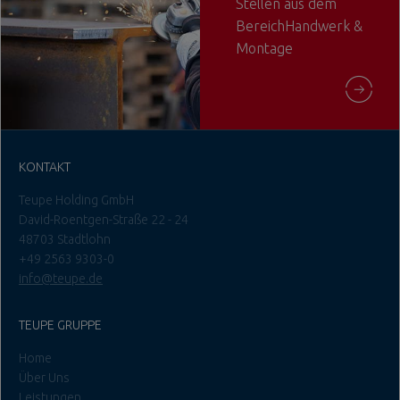
Stellen aus dem
BereichHandwerk &
Montage
KONTAKT
Teupe Holding GmbH
David-Roentgen-Straße 22 - 24
48703 Stadtlohn
+49 2563 9303-0
info@teupe.de
TEUPE GRUPPE
Home
Über Uns
Leistungen