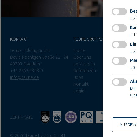
Bes
↓
2
Kar
↓
1
KONTAKT
TEUPE GRUPPE
Ein
Teupe Holding GmbH
Home
↓
2
David-Roentgen-Straße 22 - 24
Über Uns
Mar
48703 Stadtlohn
Leistungen
↓
3
+49 2563 9303-0
Referenzen
info@teupe.de
Jobs
All
Kontakt
Mit
Login
dea
Nur technis
ZERTIFIKATE
AUSGEWÄ
© 2026 Teupe Holding GmbH