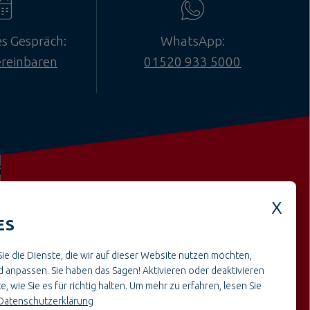
es Gespräch:
WhatsApp:
ereinbaren
01520 933 5000
ES
Weitere offene Stellen aus dem
ie die Dienste, die wir auf dieser Website nutzen möchten,
BereichHandwerk & Montage
 anpassen. Sie haben das Sagen! Aktivieren oder deaktivieren
e, wie Sie es für richtig halten.
Um mehr zu erfahren, lesen Sie
Datenschutzerklärung