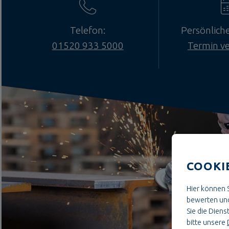
Telefon:
Persönlich
01520 933 5000
Termin v
COOKI
Hier können S
bewerten und
Sie die Dienst
bitte unsere