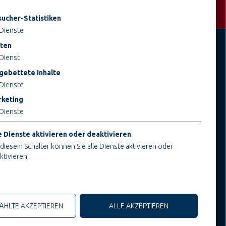
ucher-Statistiken
Dienste
ten
Dienst
JOBS BEI TEUPE
INFORMATIONEN
gebettete Inhalte
Ausbildung & Studium
Impressum
Dienste
Bau- & Projektleitung
AGB
keting
Administration & Verwaltung
AEB
Dienste
Handwerk & Montage
Datenschutz
Konstruktion & Technik
Cookieeinstellungen ändern
e Dienste aktivieren oder deaktivieren
 diesem Schalter können Sie alle Dienste aktivieren oder
ktivieren.
che Cookies
HLTE AKZEPTIEREN
ALLE AKZEPTIEREN