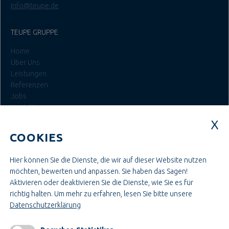
info@teupe.de
TEUPE GRUPPE
Home
Über Uns
Leistungen
Referenzen
Jobs
Kontakt
Login
COOKIES
JOBS BEI TEUPE
Hier können Sie die Dienste, die wir auf dieser Website nutzen
Ausbildung & Studium
möchten, bewerten und anpassen. Sie haben das Sagen!
Bau- & Projektleitung
Aktivieren oder deaktivieren Sie die Dienste, wie Sie es für
Administration & Verwaltung
richtig halten.
Um mehr zu erfahren, lesen Sie bitte unsere
Handwerk & Montage
Datenschutzerklärung
Konstruktion & Technik