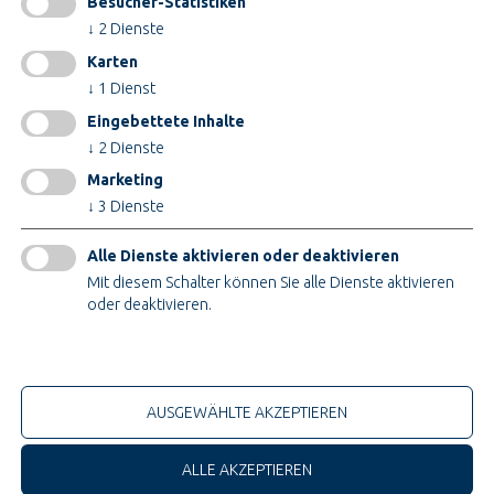
Besucher-Statistiken
INFORMATIONEN
↓
2
Dienste
Impressum
Karten
AGB
↓
1
Dienst
AEB
Eingebettete Inhalte
Datenschutz
↓
2
Dienste
Cookieeinstellungen ändern
Marketing
↓
3
Dienste
ZERTIFIKATE
Alle Dienste aktivieren oder deaktivieren
Mit diesem Schalter können Sie alle Dienste aktivieren
oder deaktivieren.
Nur technische Cookies
© 2026 Teupe Holding GmbH
AUSGEWÄHLTE AKZEPTIEREN
ALLE AKZEPTIEREN