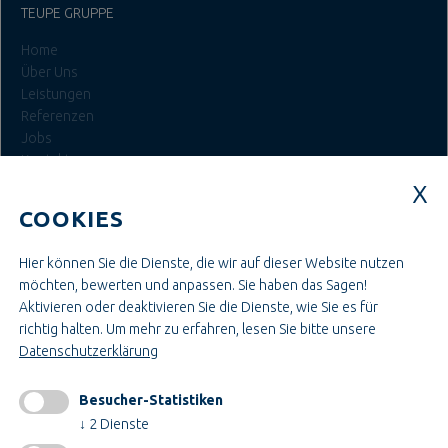
TEUPE GRUPPE
Home
Über Uns
Leistungen
Referenzen
Jobs
Kontakt
Login
COOKIES
JOBS BEI TEUPE
Hier können Sie die Dienste, die wir auf dieser Website nutzen
Ausbildung & Studium
möchten, bewerten und anpassen. Sie haben das Sagen!
Bau- & Projektleitung
Aktivieren oder deaktivieren Sie die Dienste, wie Sie es für
Administration & Verwaltung
richtig halten.
Um mehr zu erfahren, lesen Sie bitte unsere
Handwerk & Montage
Datenschutzerklärung
Konstruktion & Technik
Besucher-Statistiken
INFORMATIONEN
↓
2
Dienste
Impressum