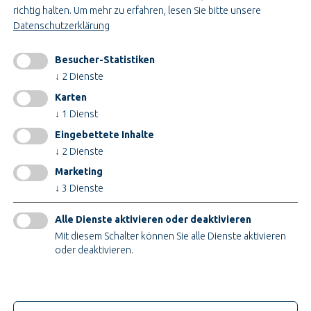
Kontakt
richtig halten.
Um mehr zu erfahren, lesen Sie bitte unsere
Login
Datenschutzerklärung
JOBS BEI TEUPE
Besucher-Statistiken
↓
2
Dienste
Ausbildung & Studium
Bau- & Projektleitung
Karten
Administration & Verwaltung
↓
1
Dienst
Handwerk & Montage
Eingebettete Inhalte
Konstruktion & Technik
↓
2
Dienste
Marketing
INFORMATIONEN
↓
3
Dienste
Impressum
AGB
Alle Dienste aktivieren oder deaktivieren
AEB
Mit diesem Schalter können Sie alle Dienste aktivieren
Datenschutz
oder deaktivieren.
Cookieeinstellungen ändern
Nur technische Cookies