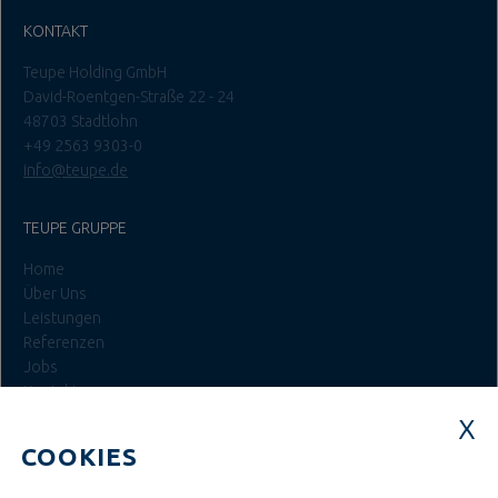
KONTAKT
Teupe Holding GmbH
David-Roentgen-Straße 22 - 24
48703 Stadtlohn
+49 2563 9303-0
info@teupe.de
TEUPE GRUPPE
Home
Über Uns
Leistungen
Referenzen
Jobs
Kontakt
Login
COOKIES
JOBS BEI TEUPE