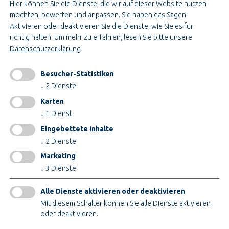
Hier können Sie die Dienste, die wir auf dieser Website nutzen
Ausbildung & Studium
möchten, bewerten und anpassen. Sie haben das Sagen!
Bau- & Projektleitung
Aktivieren oder deaktivieren Sie die Dienste, wie Sie es für
Administration & Verwaltung
richtig halten.
Um mehr zu erfahren, lesen Sie bitte unsere
Handwerk & Montage
Datenschutzerklärung
Konstruktion & Technik
Besucher-Statistiken
INFORMATIONEN
↓
2
Dienste
Impressum
Karten
AGB
↓
1
Dienst
AEB
Eingebettete Inhalte
Datenschutz
↓
2
Dienste
Cookieeinstellungen ändern
Marketing
↓
3
Dienste
ZERTIFIKATE
Alle Dienste aktivieren oder deaktivieren
Mit diesem Schalter können Sie alle Dienste aktivieren
oder deaktivieren.