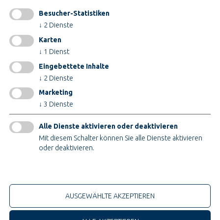
Besucher-Statistiken
INFORMATIONEN
↓
2
Dienste
Impressum
Karten
AGB
↓
1
Dienst
AEB
Eingebettete Inhalte
Datenschutz
↓
2
Dienste
Cookieeinstellungen ändern
Marketing
↓
3
Dienste
ZERTIFIKATE
Alle Dienste aktivieren oder deaktivieren
Mit diesem Schalter können Sie alle Dienste aktivieren
oder deaktivieren.
Nur technische Cookies
© 2026 Teupe Holding GmbH
AUSGEWÄHLTE AKZEPTIEREN