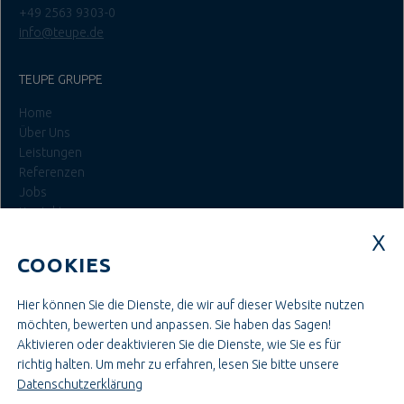
+49 2563 9303-0
info@teupe.de
TEUPE GRUPPE
Home
Über Uns
Leistungen
Referenzen
Jobs
Kontakt
Login
COOKIES
JOBS BEI TEUPE
Hier können Sie die Dienste, die wir auf dieser Website nutzen
Ausbildung & Studium
möchten, bewerten und anpassen. Sie haben das Sagen!
Bau- & Projektleitung
Aktivieren oder deaktivieren Sie die Dienste, wie Sie es für
Administration & Verwaltung
richtig halten.
Um mehr zu erfahren, lesen Sie bitte unsere
Handwerk & Montage
Datenschutzerklärung
Konstruktion & Technik