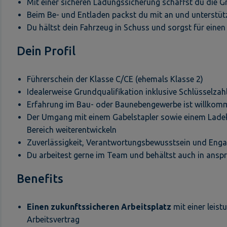
Mit einer sicheren Ladungssicherung schaffst du die G
Beim Be- und Entladen packst du mit an und unterstütz
Du hältst dein Fahrzeug in Schuss und sorgst für eine
Dein Profil
Führerschein der Klasse C/CE (ehemals Klasse 2)
Idealerweise Grundqualifikation inklusive Schlüsselz
Erfahrung im Bau- oder Baunebengewerbe ist willkom
Der Umgang mit einem Gabelstapler sowie einem Ladekr
Bereich weiterentwickeln
Zuverlässigkeit, Verantwortungsbewusstsein und Eng
Du arbeitest gerne im Team und behältst auch in anspr
Benefits
Einen zukunftssicheren Arbeitsplatz
mit einer leis
Arbeitsvertrag