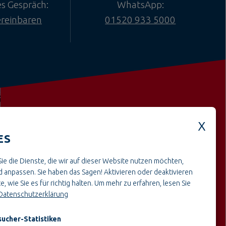
es Gespräch:
WhatsApp:
ereinbaren
01520 933 5000
ES
Weitere offene Stellen aus dem
ie die Dienste, die wir auf dieser Website nutzen möchten,
BereichHandwerk & Montage
 anpassen. Sie haben das Sagen! Aktivieren oder deaktivieren
e, wie Sie es für richtig halten.
Um mehr zu erfahren, lesen Sie
Datenschutzerklärung
ucher-Statistiken