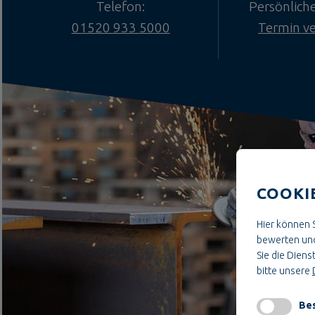
Telefon:
Persönlich
01520 933 5000
Termin v
COOKI
Hier können S
bewerten und
Sie die Dienst
bitte unsere
Bes