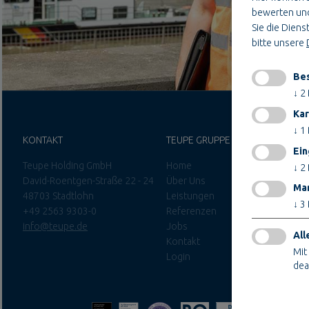
bewerten und
Sie die Dienst
bitte unsere
Bes
↓
2
Kar
↓
1
KONTAKT
TEUPE GRUPPE
Ein
Teupe Holding GmbH
Home
↓
2
David-Roentgen-Straße 22 - 24
Über Uns
Mar
48703 Stadtlohn
Leistungen
↓
3
+49 2563 9303-0
Referenzen
info@teupe.de
Jobs
All
Kontakt
Mit
Login
dea
Nur technis