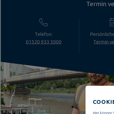
Termin v
Telefon:
Persönlich
01520 933 5000
Termin v
COOKI
Hier können S