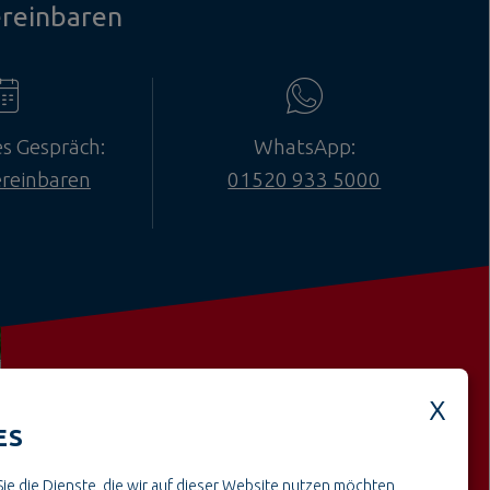
ereinbaren
es Gespräch:
WhatsApp:
ereinbaren
01520 933 5000
ES
Weitere offene Stellen aus dem
ie die Dienste, die wir auf dieser Website nutzen möchten,