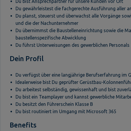
Du bist Ansprechpartner für unsere Kunden vor Ort
Du gewährleistest die fachgerechte Ausführung aller 
Du planst, steuerst und überwachst alle Vorgänge sowi
und die der Nachunternehmer
Du übernimmst die Baustelleneinrichtung sowie die Ma
baustellenspezifische Abwicklung
Du führst Unterweisungen des gewerblichen Personal
Dein Profil
Du verfügst über eine langjährige Berufserfahrung im 
Idealerweise bist Du geprüfter Gerüstbau-Kolonnenfü
Du arbeitest selbständig, gewissenhaft und bist zuver
Du bist ein Teamplayer und kannst gewerbliche Mitarbe
Du besitzt den Führerschein Klasse B
Du bist routiniert im Umgang mit Microsoft 365
Benefits