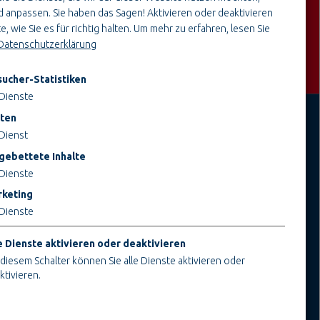
BereichBau- & Projektleitung
 anpassen. Sie haben das Sagen! Aktivieren oder deaktivieren
e, wie Sie es für richtig halten.
Um mehr zu erfahren, lesen Sie
Datenschutzerklärung
ucher-Statistiken
Dienste
ten
Dienst
JOBS BEI TEUPE
INFORMATIONEN
gebettete Inhalte
Ausbildung & Studium
Impressum
Dienste
Bau- & Projektleitung
AGB
keting
Administration & Verwaltung
AEB
Dienste
Handwerk & Montage
Datenschutz
Konstruktion & Technik
Cookieeinstellungen ändern
e Dienste aktivieren oder deaktivieren
 diesem Schalter können Sie alle Dienste aktivieren oder
ktivieren.
che Cookies